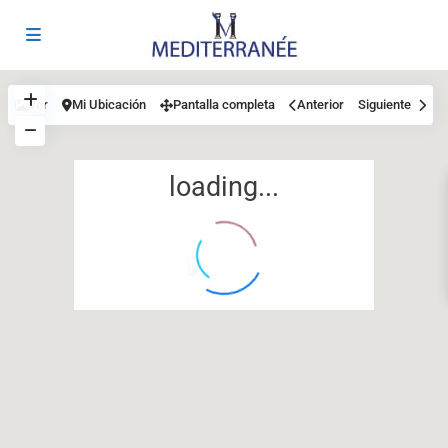
Ver
Mi Ubicación
Pantalla completa
Anterior
Siguiente
loading...
12