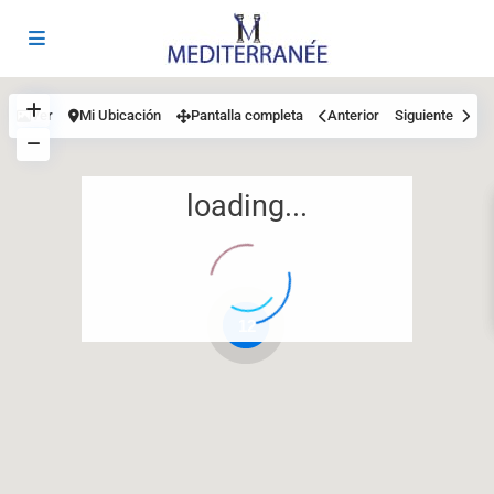
Ver
Mi Ubicación
Pantalla completa
Anterior
Siguiente
loading...
12