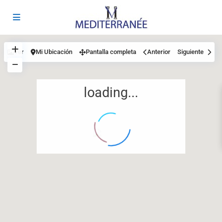
Ver
Mi Ubicación
Pantalla completa
Anterior
Siguiente
loading...
12